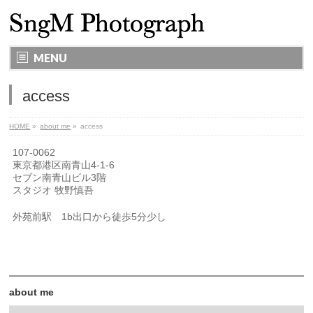
MENU
access
HOME
»
about me
»
access
107-0062
東京都港区南青山4-1-6
セブン南青山ビル3階
スタジオ 牧野慎吾
外苑前駅 1b出口から徒歩5分少し
about me