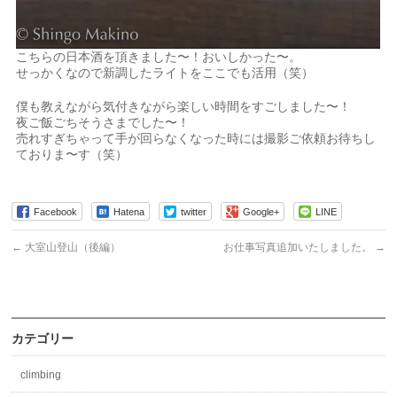
こちらの日本酒を頂きました〜！おいしかった〜。
せっかくなので新調したライトをここでも活用（笑）
僕も教えながら気付きながら楽しい時間をすごしました〜！
夜ご飯ごちそうさまでした〜！
売れすぎちゃって手が回らなくなった時には撮影ご依頼お待ちし
ておりま〜す（笑）
Facebook
Hatena
twitter
Google+
LINE
←
大室山登山（後編）
お仕事写真追加いたしました。
→
カテゴリー
climbing