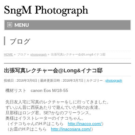
MENU
ブログ
HOME
»
ブログ
»
photograph
»
出張写真レクチャー会@Long&イナコ邸
出張写真レクチャー会@Long&イナコ邸
投稿日 : 2016年3月6日
最終更新日時 : 2016年3月7日
カテゴリー :
photograph
機材リスト canon Eos M/18-55
先日友人宅に写真のレクチャーをしに行ってきました。
ずいぶん昔に西荻あたりで遊んでいた時のお友達。
旦那様はロング君。SE?かなのフリーランス。
奥様はイラストレーターのイナコちゃん。
（イナコちゃんのH.P.はこちら
http://inacco.com/
）
（お皿のH.P.はこちら
http://inacosara.com/
）