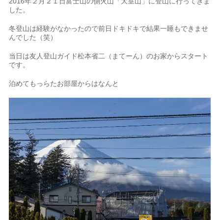
2016年２月２１日富士山の側火山「大室山」に登山に行ってきま
した。
冬登山は経験がなかったので前日ドキドキで結果一睡もできませ
んでした（笑）
当日は友人登山ガイド松本省二（まてーん）のお家からスタート
です。
泊めてもっらたお部屋からはなんと