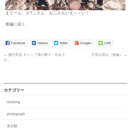
まてーん、さTこさん、お二人もいえ～～い！
後編に続く
Facebook
Hatena
twitter
Google+
LINE
←
無印良品 キャンプ場の冊子「外あそ
大室山登山（後編）
→
び」
カテゴリー
climbing
photograph
未分類