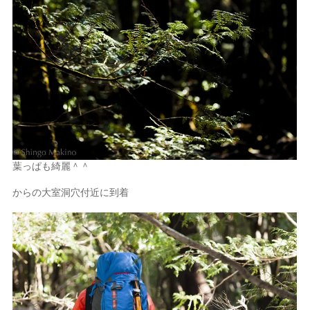
葉っぱも綺麗＾＾
からの大室洞穴付近に到着